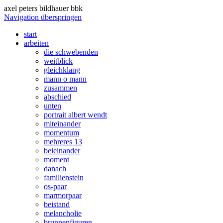
axel peters bildhauer bbk
Navigation überspringen
start
arbeiten
die schwebenden
weitblick
gleichklang
mann o mann
zusammen
abschied
unten
portrait albert wendt
miteinander
momentum
mehreres 13
beieinander
moment
danach
familienstein
os-paar
marmorpaar
beistand
melancholie
brunnenfiguren