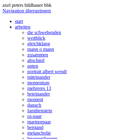
axel peters bildhauer bbk
Navigation überspringen
start
arbeiten
die schwebenden
weitblick
gleichklang
mann o mann
zusammen
abschied
unten
portrait albert wendt
miteinander
momentum
mehreres 13
beieinander
moment
danach
familienstein
os-paar
marmorpaar
beistand
melancholie
brunnenfiguren